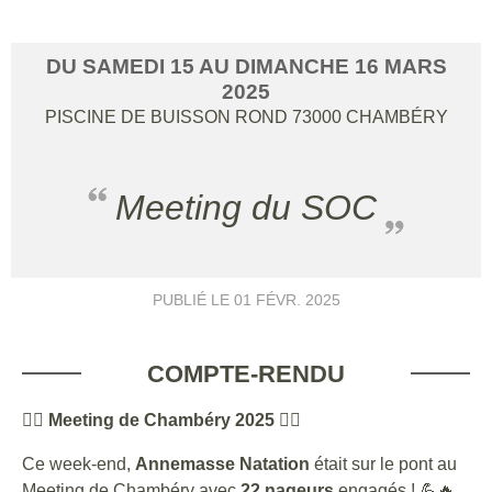
DU
SAMEDI
15
AU
DIMANCHE
16
MARS
2025
PISCINE DE BUISSON ROND
73000
CHAMBÉRY
Meeting du SOC
PUBLIÉ LE
01 FÉVR. 2025
COMPTE-RENDU
🏊‍♂️
Meeting de Chambéry 2025
🏊‍♀️
Ce week-end,
Annemasse Natation
était sur le pont au
Meeting de Chambéry avec
22 nageurs
engagés ! 💪🔥