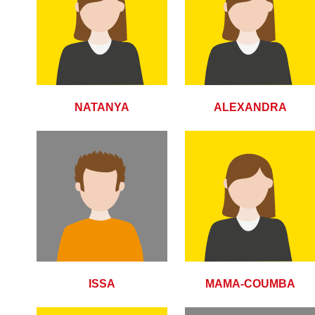
NATANYA
ALEXANDRA
ISSA
MAMA-COUMBA