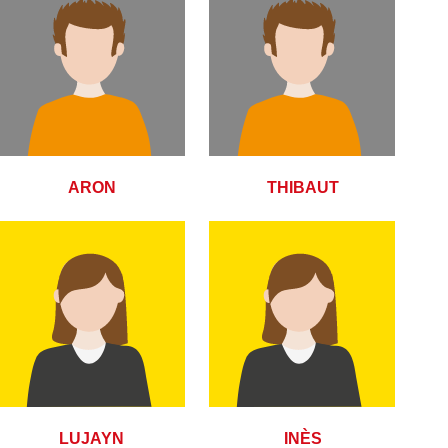
ARON
THIBAUT
LUJAYN
INÈS