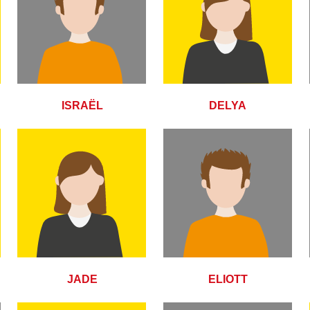
ISRAËL
DELYA
JADE
ELIOTT