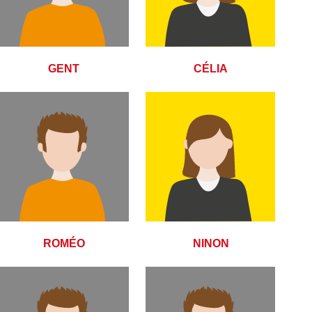
GENT
CÉLIA
ROMÉO
NINON