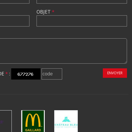
OBJET
*
DE
*
:
ENVOYER